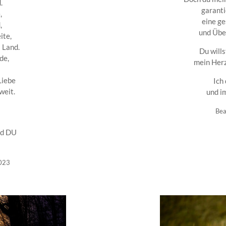
.
garanti
,
eine g
,
und Übe
ite,
 Land.
Du wills
de,
mein Herz
Liebe
Ich
weit.
und i
Bea
nd DU
2023