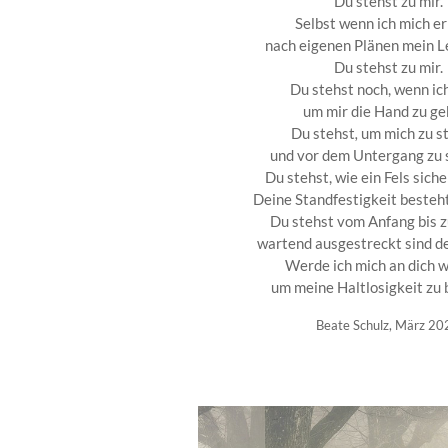
Du stehst zu mir.
Selbst wenn ich mich e
nach eigenen Plänen mein L
Du stehst zu mir.
Du stehst noch, wenn ich
um mir die Hand zu ge
Du stehst
,
um mich zu s
und vor dem Untergang zu 
Du stehst, wie ein Fels siche
Deine Standfestigkeit besteht
Du stehst vom Anfang bis 
wartend ausgestreckt sind d
Werde ich mich an dich 
um meine Haltlosigkeit zu
Beate Schulz, März 20