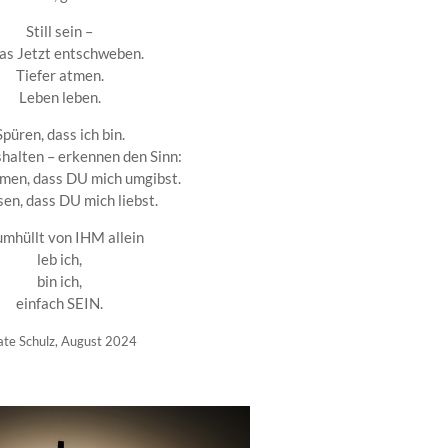
Still sein –
das Jetzt entschweben.
Tiefer atmen.
Leben leben.
Spüren, dass ich bin.
halten – erkennen den Sinn:
en, dass DU mich umgibst.
sen, dass DU mich liebst.
umhüllt von IHM allein
leb ich,
bin ich,
einfach SEIN.
ate Schulz, August 2024