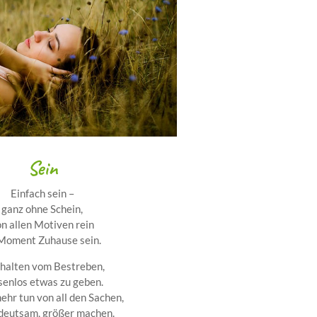
Sein
Einfach sein –
ganz ohne Schein,
n allen Motiven rein
Moment Zuhause sein.
halten vom Bestreben,
senlos etwas zu geben.
ehr tun von all den Sachen,
deutsam, größer machen.