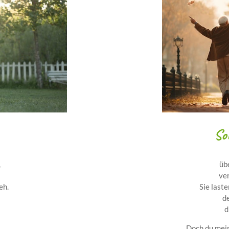
So
,
,
üb
ve
eh.
Sie last
d
d
Doch du mei