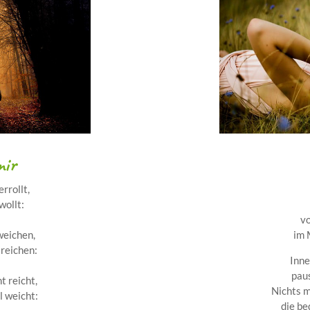
mir
rrollt,
wollt:
vo
eichen,
im 
treichen:
Inne
pau
t reicht,
Nichts m
 weicht:
die be