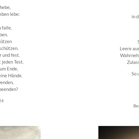
rhebe,
eben lebe:
in 
 falle,
ben.
tützen
schützen.
Leere aus
r und fest.
Wahrnehm
 jeden Test.
Zulas
zum Ende,
So 
eine Hände.
wenden,
 beenden?
24
Be