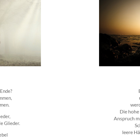
 Ende?
ommen,
werd
mmen.
Die hohe 
ieder,
Anspruch mu
le Glieder.
Sc
leere H
ebel