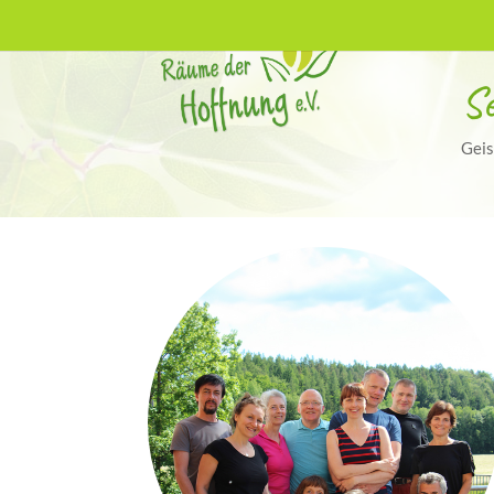
S
Geis